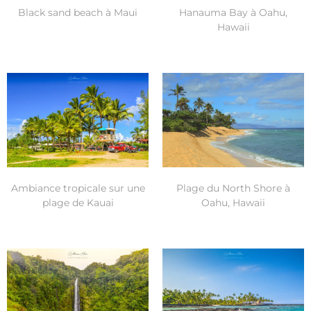
Black sand beach à Maui
Hanauma Bay à Oahu,
Hawaii
Ambiance tropicale sur une
Plage du North Shore à
plage de Kauai
Oahu, Hawaii