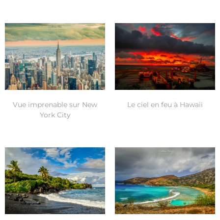
Le ciel en feu à Hawaii
Vue imprenable sur New
York City