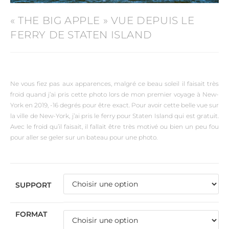
« THE BIG APPLE » VUE DEPUIS LE
FERRY DE STATEN ISLAND
Ne vous fiez pas aux apparences, malgré ce beau soleil il faisait très
froid quand j’ai pris cette photo lors de mon premier voyage à New-
York en 2019, -16 degrés pour être exact. Pour avoir cette belle vue sur
la ville de New-York, j’ai pris le ferry pour Staten Island qui est gratuit.
Avec le froid qu’il faisait, il fallait être très motivé ou bien un peu fou
pour aller se geler sur un bateau pour une photo.
SUPPORT
FORMAT