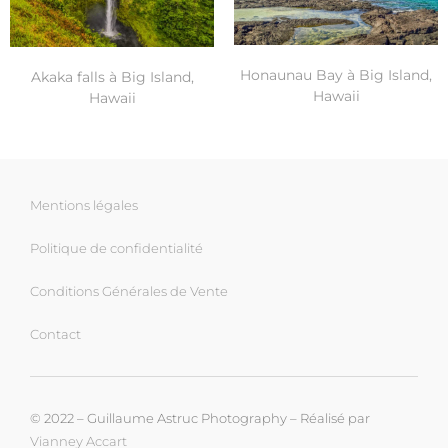
Honaunau Bay à Big Island,
Akaka falls à Big Island,
Hawaii
Hawaii
Mentions légales
Politique de confidentialité
Conditions Générales de Vente
Contact
© 2022 – Guillaume Astruc Photography – Réalisé par
Vianney Accart