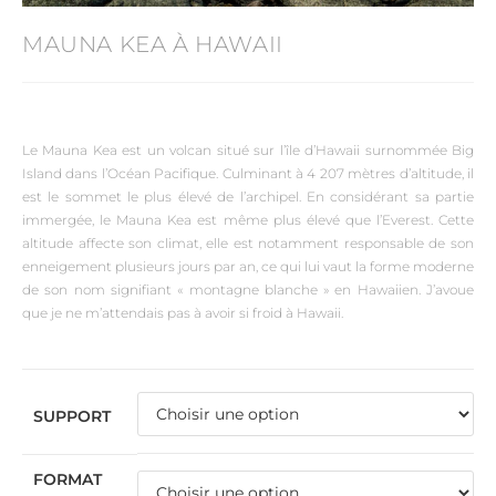
MAUNA KEA À HAWAII
Le Mauna Kea est un volcan situé sur l’île d’Hawaii surnommée Big
Island dans l’Océan Pacifique. Culminant à 4 207 mètres d’altitude, il
est le sommet le plus élevé de l’archipel. En considérant sa partie
immergée, le Mauna Kea est même plus élevé que l’Everest. Cette
altitude affecte son climat, elle est notamment responsable de son
enneigement plusieurs jours par an, ce qui lui vaut la forme moderne
de son nom signifiant « montagne blanche » en Hawaiien. J’avoue
que je ne m’attendais pas à avoir si froid à Hawaii.
SUPPORT
FORMAT