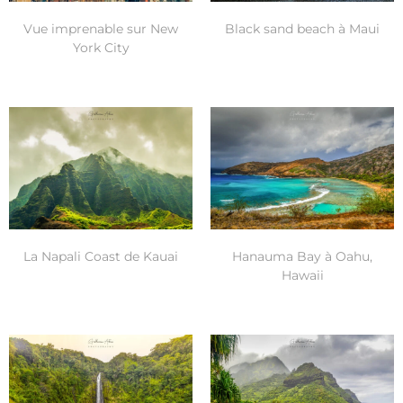
Black sand beach à Maui
Vue imprenable sur New
York City
La Napali Coast de Kauai
Hanauma Bay à Oahu,
Hawaii