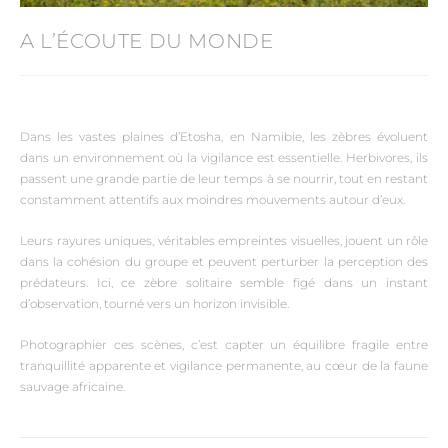
A L’ÉCOUTE DU MONDE
Dans les vastes plaines d’Etosha, en Namibie, les zèbres évoluent
dans un environnement où la vigilance est essentielle. Herbivores, ils
passent une grande partie de leur temps à se nourrir, tout en restant
constamment attentifs aux moindres mouvements autour d’eux.
Leurs rayures uniques, véritables empreintes visuelles, jouent un rôle
dans la cohésion du groupe et peuvent perturber la perception des
prédateurs. Ici, ce zèbre solitaire semble figé dans un instant
d’observation, tourné vers un horizon invisible.
Photographier ces scènes, c’est capter un équilibre fragile entre
tranquillité apparente et vigilance permanente, au cœur de la faune
sauvage africaine.