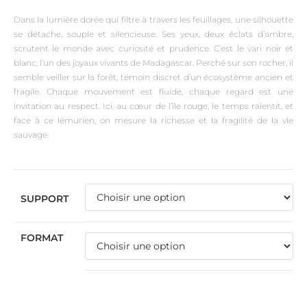
Dans la lumière dorée qui filtre à travers les feuillages, une silhouette
se détache, souple et silencieuse. Ses yeux, deux éclats d’ambre,
scrutent le monde avec curiosité et prudence. C’est le vari noir et
blanc, l’un des joyaux vivants de Madagascar. Perché sur son rocher, il
semble veiller sur la forêt, témoin discret d’un écosystème ancien et
fragile. Chaque mouvement est fluide, chaque regard est une
invitation au respect. Ici, au cœur de l’île rouge, le temps ralentit, et
face à ce lémurien, on mesure la richesse et la fragilité de la vie
sauvage.
SUPPORT
FORMAT