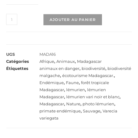
AJOUTER AU PANIER
UGS
MADA16
Catégories
Afrique
,
Animaux
,
Madagascar
Étiquettes
animaux en danger
,
biodiversité
,
biodiversité
malgache
,
écotourisme Madagascar.
,
Endémique
,
Faune
,
forêt tropicale
Madagascar
,
lémurien
,
lémurien
Madagascar
,
lémurien vari noir et blanc
,
Madagascar
,
Nature
,
photo lémurien
,
primate endémique
,
Sauvage
,
Varecia
variegata