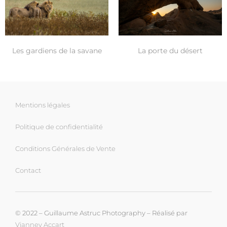
Les gardiens de la savane
La porte du désert
Mentions légales
Politique de confidentialité
Conditions Générales de Vente
Contact
© 2022 – Guillaume Astruc Photography – Réalisé par
Vianney Accart