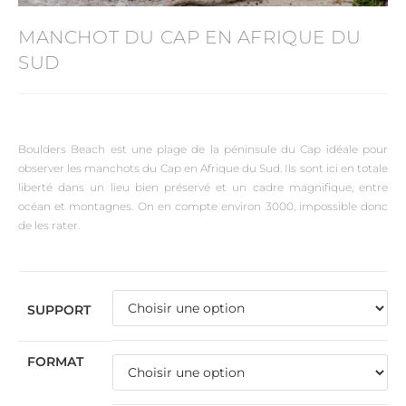
MANCHOT DU CAP EN AFRIQUE DU
SUD
Boulders Beach est une plage de la péninsule du Cap idéale pour
observer les manchots du Cap en Afrique du Sud. Ils sont ici en totale
liberté dans un lieu bien préservé et un cadre magnifique, entre
océan et montagnes. On en compte environ 3000, impossible donc
de les rater.
SUPPORT
FORMAT