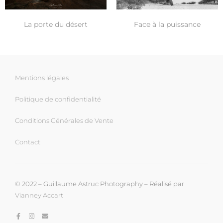
La porte du désert
Face à la puissance
Mentions légales
Politique de confidentialité
Conditions Générales de Vente
Contact
© 2022 – Guillaume Astruc Photography – Réalisé par
Vianney Accart