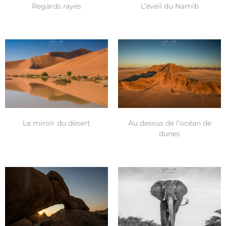
Regards rayés
L’éveil du Namib
Le miroir du désert
Au dessus de l’océan de
dunes