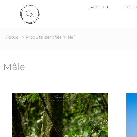
ACCUEIL
DESTI
Accueil
>
Produits identifiés “Mâle”
Mâle