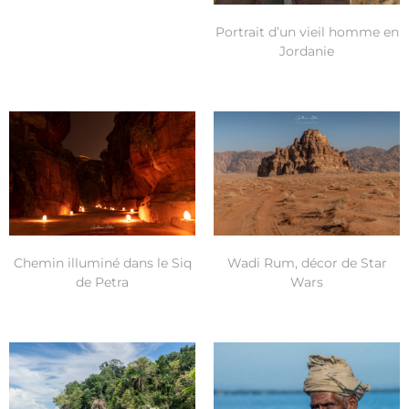
Portrait d’un vieil homme en
Jordanie
Chemin illuminé dans le Siq
Wadi Rum, décor de Star
de Petra
Wars