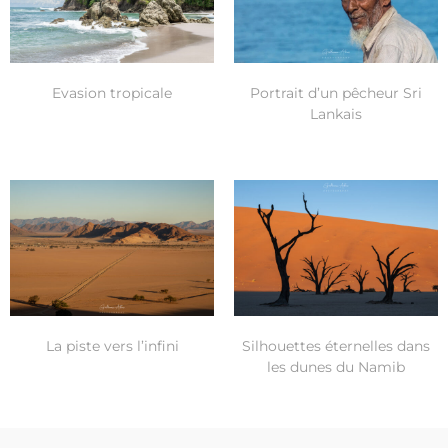
Evasion tropicale
Portrait d’un pêcheur Sri
Lankais
La piste vers l’infini
Silhouettes éternelles dans
les dunes du Namib