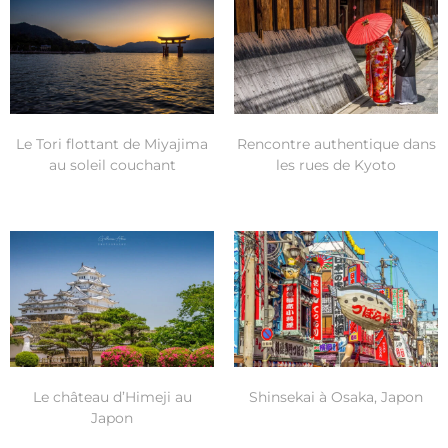
Le Tori flottant de Miyajima
Rencontre authentique dans
au soleil couchant
les rues de Kyoto
Le château d’Himeji au
Shinsekai à Osaka, Japon
Japon