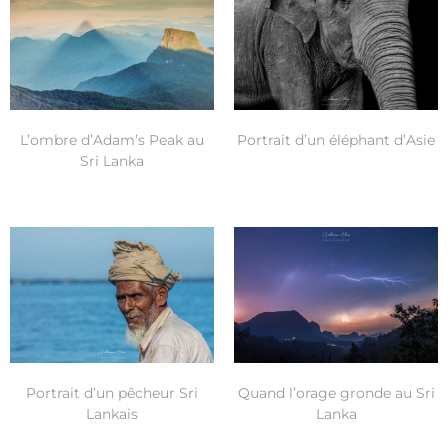
L’ombre d’Adam’s Peak au
Portrait d’un éléphant d’Asie
Sri Lanka
Portrait d’un pêcheur Sri
Quand l’orage gronde au Sri
Lankais
Lanka