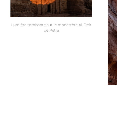
Lumière tombante sur le monastère Al-Deir
de Petra