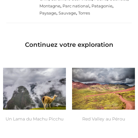
Montagne
,
Parc national
,
Patagonie
,
Paysage
,
Sauvage
,
Torres
Continuez votre exploration
Un Lama du Machu Picchu
Red Valley au Pérou