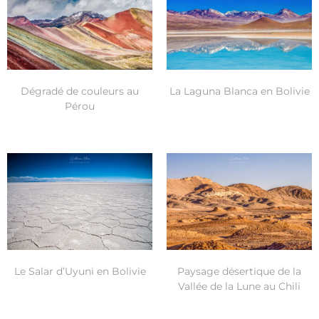
Dégradé de couleurs au
La Laguna Blanca en Bolivie
Pérou
Le Salar d’Uyuni en Bolivie
Paysage désertique de la
Vallée de la Lune au Chili