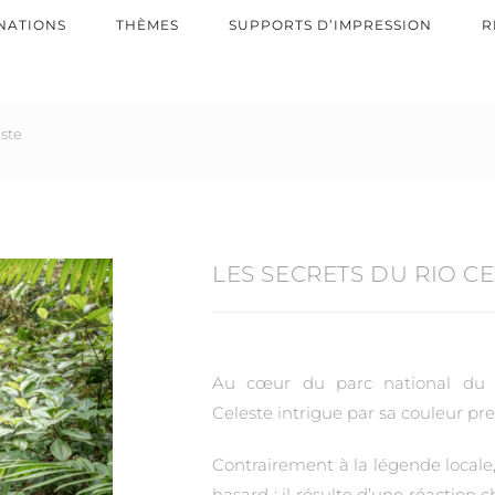
NATIONS
THÈMES
SUPPORTS D’IMPRESSION
R
este
LES SECRETS DU RIO C
Au cœur du parc national du v
Celeste intrigue par sa couleur pre
Contrairement à la légende locale,
hasard : il résulte d’une réaction 