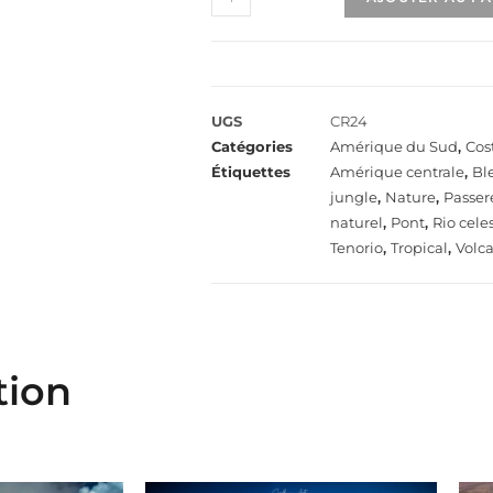
UGS
CR24
Catégories
Amérique du Sud
,
Cos
Étiquettes
Amérique centrale
,
Bl
jungle
,
Nature
,
Passer
naturel
,
Pont
,
Rio cele
Tenorio
,
Tropical
,
Volc
tion