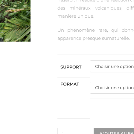
des minéraux volcaniques, dif
manière unique.
Un phénomène rare, qui donne
apparence presque surnaturelle.
SUPPORT
FORMAT
AJOUTER AU P