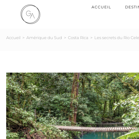
ACCUEIL
DESTI
Accueil
>
Amérique du Sud
>
Costa Rica
>
Les secrets du Rio Cel