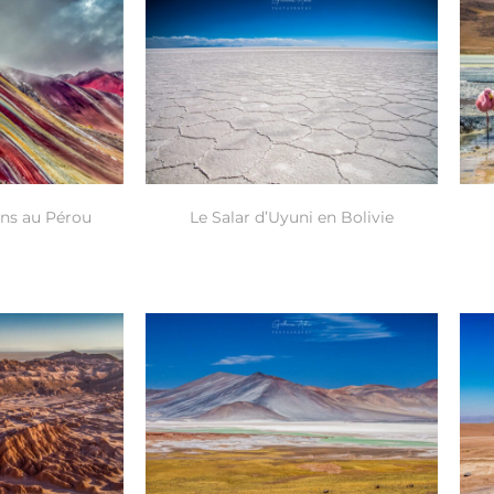
ns au Pérou
Le Salar d’Uyuni en Bolivie