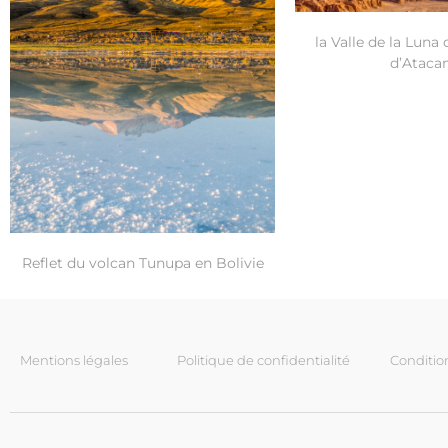
la Valle de la Luna 
d’Atac
Reflet du volcan Tunupa en Bolivie
Mentions légales
Politique de confidentialité
Conditio