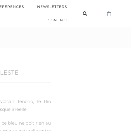
ÉFÉRENCES
NEWSLETTERS
CONTACT
ELESTE
olcan Tenorio, le Rio
sque irréelle.
 ce bleu ne doit rien au
chimique naturelle entre