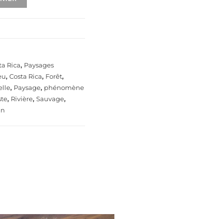
ta Rica
,
Paysages
eu
,
Costa Rica
,
Forêt
,
elle
,
Paysage
,
phénomène
ste
,
Rivière
,
Sauvage
,
an