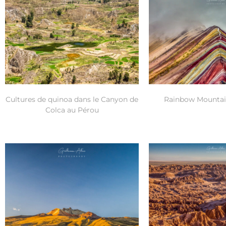
Cultures de quinoa dans le Canyon de
Rainbow Mountai
Colca au Pérou