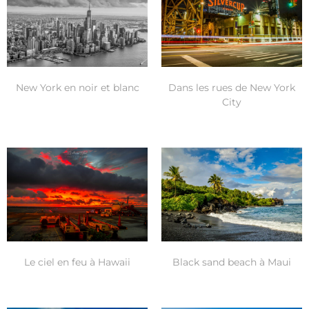
New York en noir et blanc
Dans les rues de New York
City
Le ciel en feu à Hawaii
Black sand beach à Maui