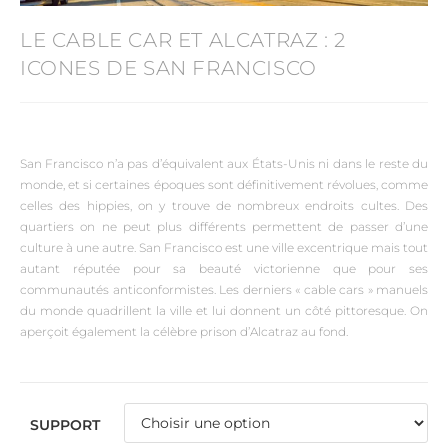
LE CABLE CAR ET ALCATRAZ : 2
ICONES DE SAN FRANCISCO
San Francisco n’a pas d’équivalent aux États-Unis ni dans le reste du
monde, et si certaines époques sont définitivement révolues, comme
celles des hippies, on y trouve de nombreux endroits cultes. Des
quartiers on ne peut plus différents permettent de passer d’une
culture à une autre. San Francisco est une ville excentrique mais tout
autant réputée pour sa beauté victorienne que pour ses
communautés anticonformistes. Les derniers « cable cars » manuels
du monde quadrillent la ville et lui donnent un côté pittoresque. On
aperçoit également la célèbre prison d’Alcatraz au fond.
SUPPORT