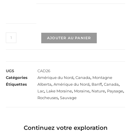
AJOUTER AU PANIER
UGS
CAD26
Catégories
Amérique du Nord
,
Canada
,
Montagne
Étiquettes
Alberta
,
Amérique du Nord
,
Banff
,
Canada
,
Lac
,
Lake Moraine
,
Moraine
,
Nature
,
Paysage
,
Rocheuses
,
Sauvage
Continuez votre exploration