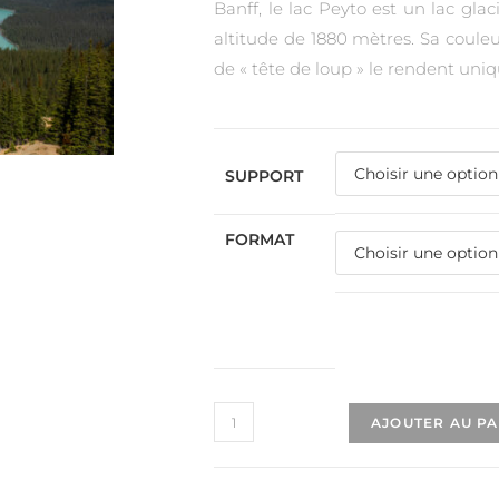
Banff, le lac Peyto est un lac gla
altitude de 1880 mètres. Sa coule
de « tête de loup » le rendent uni
SUPPORT
FORMAT
AJOUTER AU P