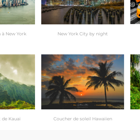
n à New York
New York City by night
t de Kauai
Coucher de soleil Hawaiien