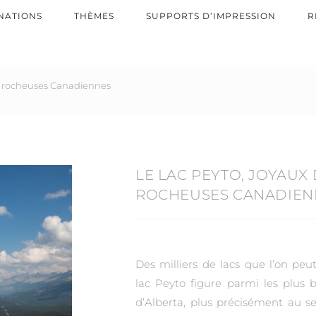
NATIONS
THÈMES
SUPPORTS D’IMPRESSION
R
es rocheuses Canadiennes
LE LAC PEYTO, JOYAUX
ROCHEUSES CANADIEN
Des milliers de lacs que l’on peu
lac Peyto figure parmi les plus b
d’Alberta, plus précisément au s