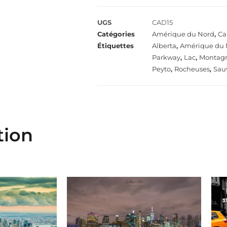
UGS
CAD15
Catégories
Amérique du Nord
,
Ca
Étiquettes
Alberta
,
Amérique du 
Parkway
,
Lac
,
Montag
Peyto
,
Rocheuses
,
Sau
tion