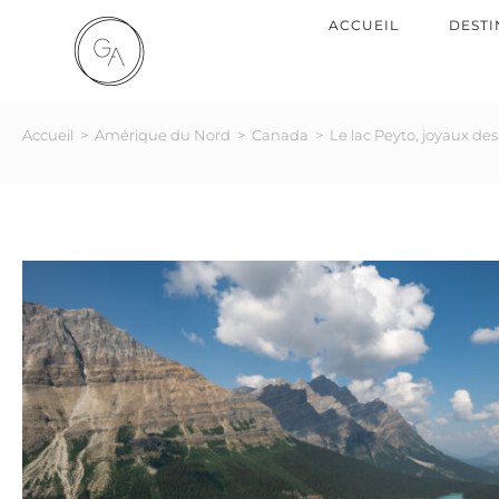
ACCUEIL
DESTI
Accueil
>
Amérique du Nord
>
Canada
>
Le lac Peyto, joyaux d