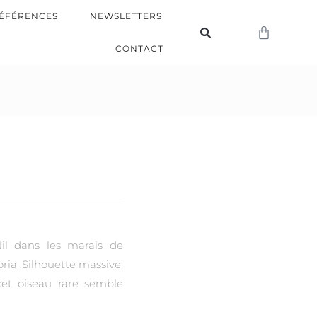
ÉFÉRENCES
NEWSLETTERS
CONTACT
Nil dans les marais de
ria. Silhouette massive,
cet oiseau rare semble