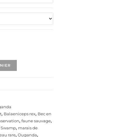
ANIER
ganda
t
,
Balaeniceps rex
,
Bec en
servation
,
faune sauvage
,
 Swamp
,
marais de
eau rare
,
Ouganda
,