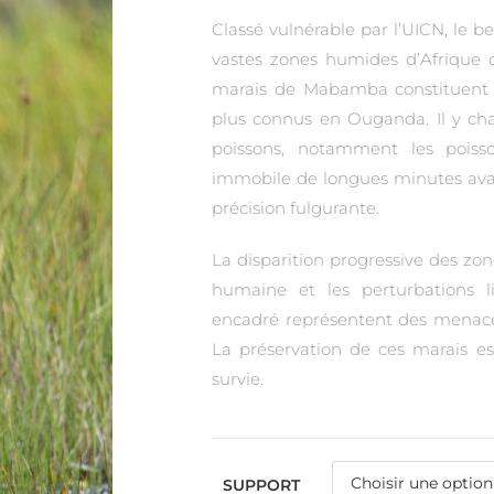
Classé vulnérable par l’UICN, le 
vastes zones humides d’Afrique ce
marais de Mabamba constituent l
plus connus en Ouganda. Il y cha
poissons, notamment les poisso
immobile de longues minutes ava
précision fulgurante.
La disparition progressive des zo
humaine et les perturbations 
encadré représentent des menaces
La préservation de ces marais es
survie.
SUPPORT