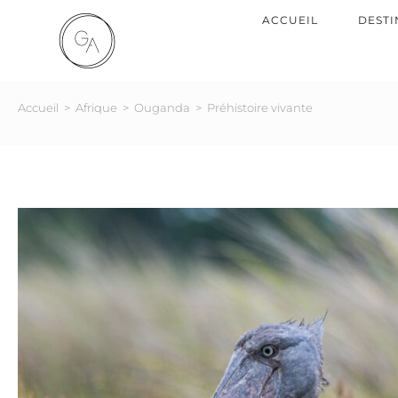
ACCUEIL
DESTI
Accueil
>
Afrique
>
Ouganda
>
Préhistoire vivante