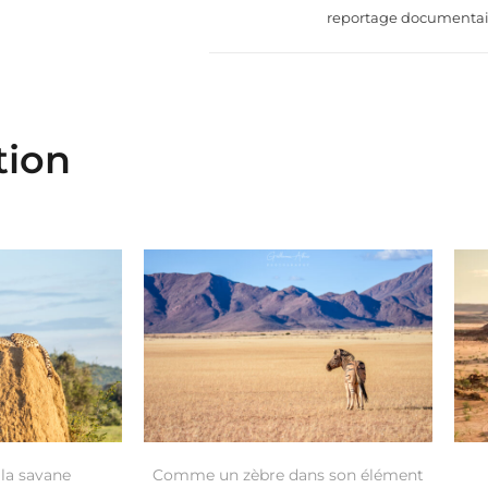
reportage documentai
tion
 la savane
Comme un zèbre dans son élément