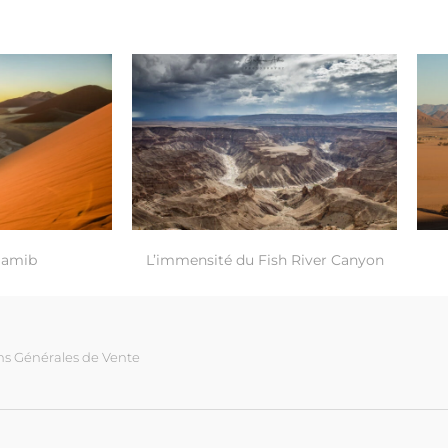
 Namib
L’immensité du Fish River Canyon
ns Générales de Vente