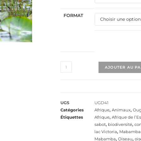
FORMAT
AJOUTER AU P
UGS
UGD41
Catégories
Afrique
,
Animaux
,
Ou
Étiquettes
Afrique
,
Afrique de l’Es
sabot
,
biodiversité
,
con
lac Victoria
,
Mabamba
Mabamba
,
Oiseau
,
ois