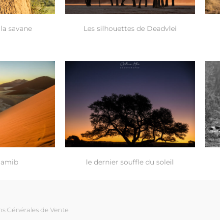
 la savane
Les silhouettes de Deadvlei
 Namib
le dernier souffle du soleil
ns Générales de Vente