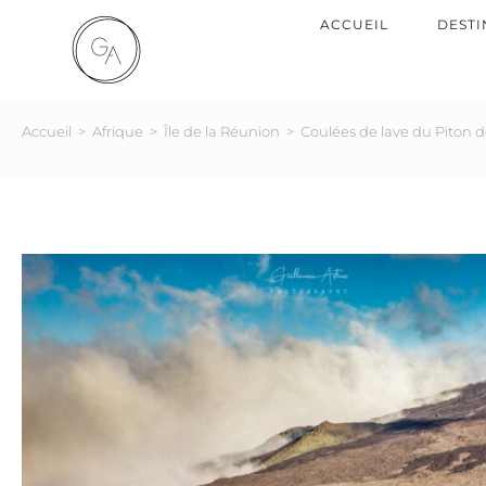
ACCUEIL
DESTI
Accueil
>
Afrique
>
Île de la Réunion
>
Coulées de lave du Piton d