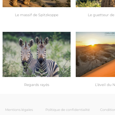
Le massif de Spitzkoppe
Le guetteur de
Regards rayés
L’éveil du
Mentions légales
Politique de confidentialité
Conditio