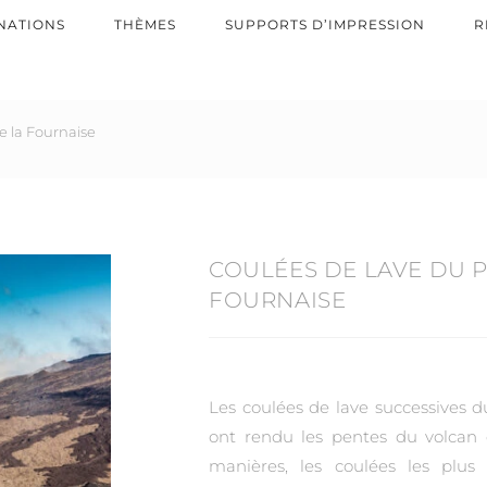
NATIONS
THÈMES
SUPPORTS D’IMPRESSION
R
e la Fournaise
COULÉES DE LAVE DU P
FOURNAISE
Les coulées de lave successives d
ont rendu les pentes du volcan c
manières, les coulées les plus