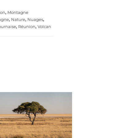
ion
,
Montagne
agne
,
Nature
,
Nuages
,
ournaise
,
Réunion
,
Volcan