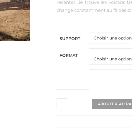
récentes. Je trouve les volcans f
change constamment au fil des dif
SUPPORT
FORMAT
AJOUTER AU P