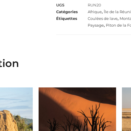
UGS
RUN20
Catégories
Afrique
,
Île de la Réun
Étiquettes
Coulées de lave
,
Mont
Paysage
,
Piton de la F
tion