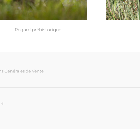
Regard préhistorique
ns Générales de Vente
rt