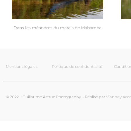
Dans les méandres du marais de Mabamba
Mentions légales
Politique de confidentialité
Conditio
© 2022 – Guillaume Astruc Photography – Réalisé par
Vianney Acca