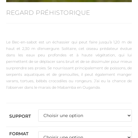
REGARD PRÉHISTORIQUE
Le Bec-en-sabot est un échassier qui peut faire jusqu’à 1,20 m de
haut et 2,30 m d’envergure. Solitaire, cet oiseau prédateur évolue
dans les eaux peu profondes et à haute végétation, qui lui
permettent de se déplacer sans bruit et de se dissimuler pour mieux
surprendre ses proies. Se nourrissant principalement de poissons, de
serpents aquatiques et de grenouilles, il peut également manger
varans, tortues, bébés crocodiles ou rongeurs. J’ai eu la chance de
l’observer dans le marais de Mabamba en Ouganda.
SUPPORT
FORMAT