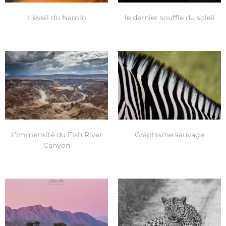
L’éveil du Namib
le dernier souffle du soleil
L’immensité du Fish River
Graphisme sauvage
Canyon