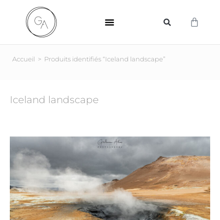
SUPPORTS D’IMPRESSION
Accueil
>
Produits identifiés “Iceland landscape”
Iceland landscape