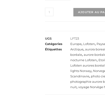
AJOUTER AU P
UGS
LFT23
Catégories
Europe
,
Lofoten
,
Pays
Étiquettes
Arctique
,
aurora boreal
boréale
,
aurore boréa
nocturne Lofoten
,
Etoi
Lofoten aurores boréa
lights Norway
,
Norveg
Scandinavie
,
photo cie
photographie aurore b
nuit
,
voyage Norvège h