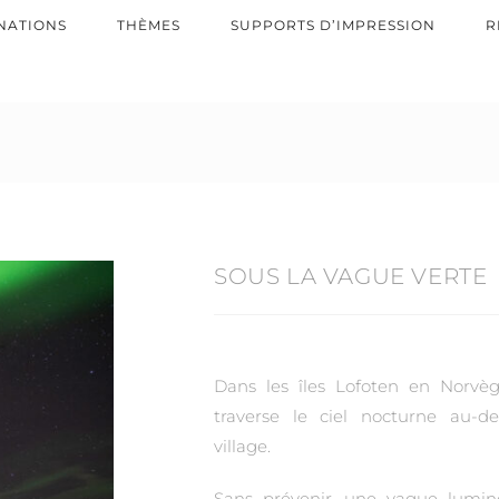
NATIONS
THÈMES
SUPPORTS D’IMPRESSION
R
SOUS LA VAGUE VERTE
Dans les îles Lofoten en Norvè
traverse le ciel nocturne au-
village.
Sans prévenir, une vague lumin