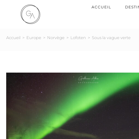
ACCUEIL
DESTI
Accueil
>
Europe
>
Norvège
>
Lofoten
>
Sous la vague verte