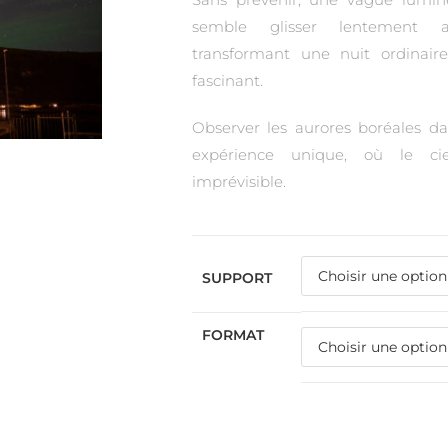
semble glisser lentement a
transformant une nuit ordinair
fascinant.
Observer les aurores boréales da
expérience unique, où le ci
imprévisible.
SUPPORT
FORMAT