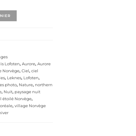
ANIER
ages
is Lofoten
,
Aurore
,
Aurore
le Norvège
,
Ciel
,
ciel
les
,
Leknes
,
Lofoten
,
les photo
,
Nature
,
northern
e
,
Nuit
,
paysage nuit
l étoilé Norvège
,
oréale
,
village Norvège
iver