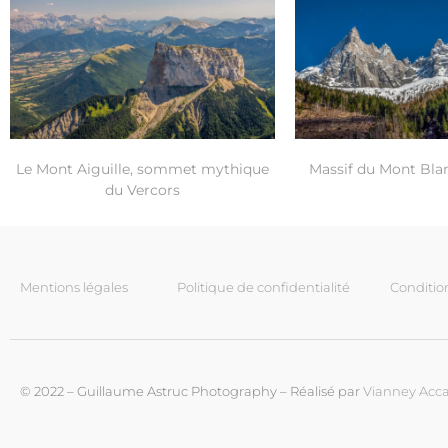
Le Mont Aiguille, sommet mythique
Massif du Mont Bla
du Vercors
Mentions légales
Politique de confidentialité
Conditio
© 2022 – Guillaume Astruc Photography – Réalisé par
Vianney Acca