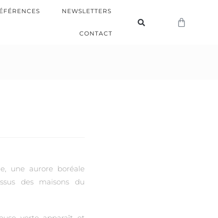
ÉFÉRENCES
NEWSLETTERS
CONTACT
ge, une aurore boréale
dessus des maisons du
euse verte apparaît et