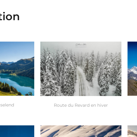
tion
oselend
Route du Revard en hiver