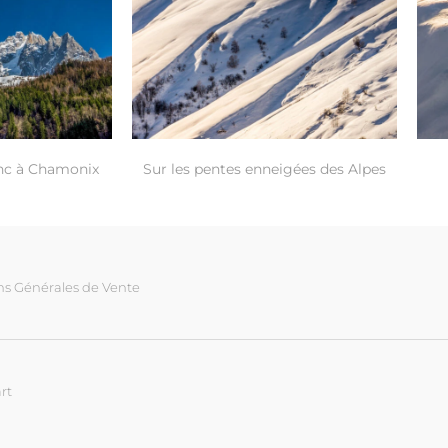
nc à Chamonix
Sur les pentes enneigées des Alpes
ns Générales de Vente
rt