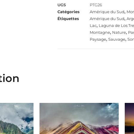
UGS
PTG26
Catégories
Amérique du Sud
,
Mo
Étiquettes
Amérique du Sud
,
Arg
Lac
,
Laguna de Los Tr
Montagne
,
Nature
,
Pa
Paysage
,
Sauvage
,
So
tion