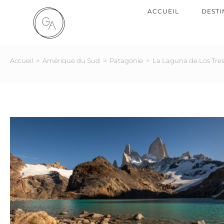
ACCUEIL
DESTI
Accueil
>
Amérique du Sud
>
Patagonie
>
La Laguna de Los Tre