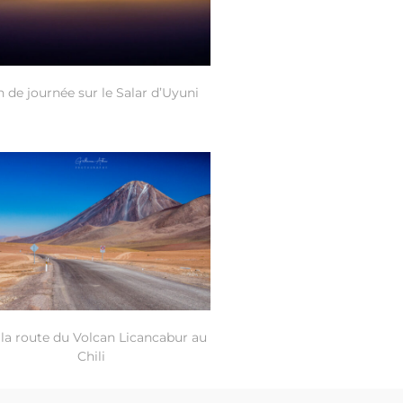
n de journée sur le Salar d’Uyuni
 la route du Volcan Licancabur au
Chili