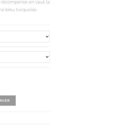
la récompense en vaut la
ne bleu turquoise.
ANIER