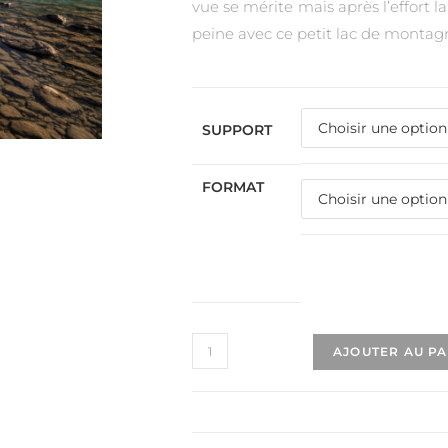
vue se mérite mais après l’effort 
peine avec ce petit lac de montag
SUPPORT
FORMAT
AJOUTER AU P