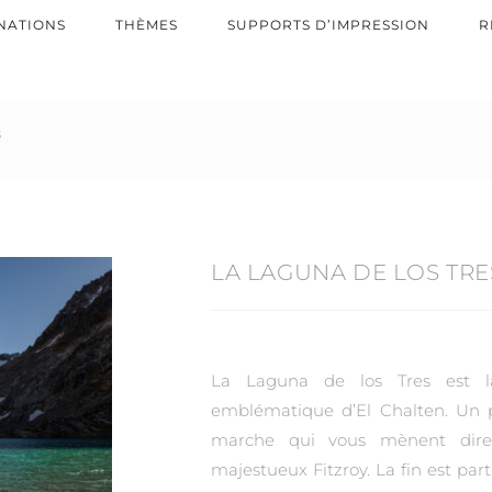
NATIONS
THÈMES
SUPPORTS D’IMPRESSION
R
s
LA LAGUNA DE LOS TRE
La Laguna de los Tres est l
emblématique d’El Chalten. Un
marche qui vous mènent dir
majestueux Fitzroy. La fin est part