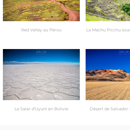
Red Valley au Pérou
La Machu Picchu sous
Le Salar d’Uyuni en Bolivie
Désert de Salvador 