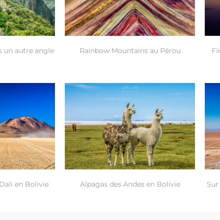
 un autre angle
Rainbow Mountains au Pérou
Fi
Dali en Bolivie
Alpagas des Andes en Bolivie
Sur