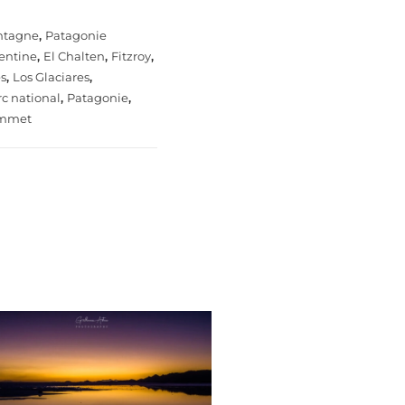
ntagne
,
Patagonie
entine
,
El Chalten
,
Fitzroy
,
es
,
Los Glaciares
,
rc national
,
Patagonie
,
mmet