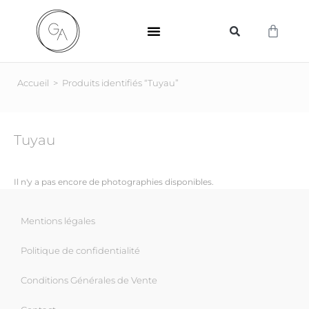
SUPPORTS D’IMPRESSION
Accueil
>
Produits identifiés “Tuyau”
Tuyau
Il n'y a pas encore de photographies disponibles.
Mentions légales
Politique de confidentialité
Conditions Générales de Vente