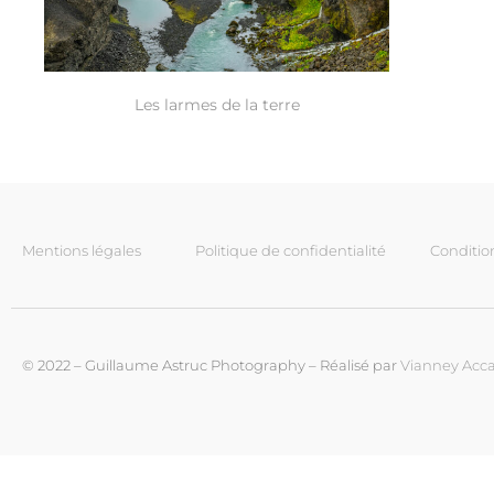
Les larmes de la terre
Mentions légales
Politique de confidentialité
Conditio
© 2022 – Guillaume Astruc Photography – Réalisé par
Vianney Acca