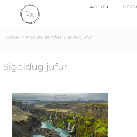
ACCUEIL
DESTI
Accueil
>
Produits identifiés “Sigoldugljufur”
Sigoldugljufur