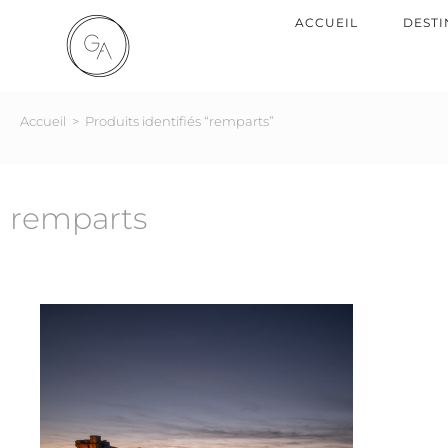
ACCUEIL
DESTI
Accueil
>
Produits identifiés “remparts”
remparts