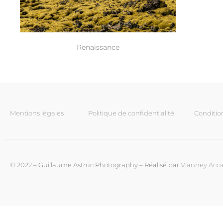
Renaissance
Mentions légales
Politique de confidentialité
Conditio
© 2022 – Guillaume Astruc Photography – Réalisé par
Vianney Acca