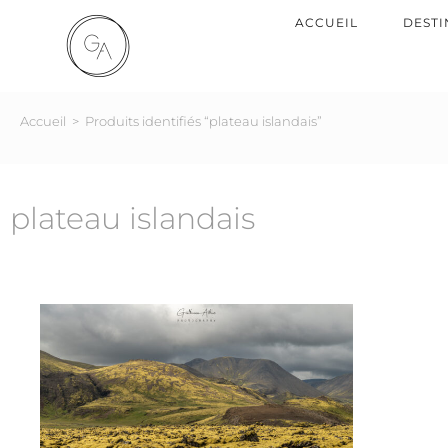
ACCUEIL
DESTI
Accueil
>
Produits identifiés “plateau islandais”
plateau islandais