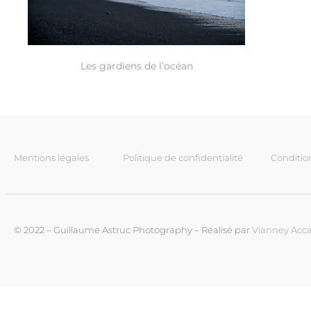
Les gardiens de l’océan
Mentions légales
Politique de confidentialité
Conditio
© 2022 – Guillaume Astruc Photography – Réalisé par
Vianney Acca