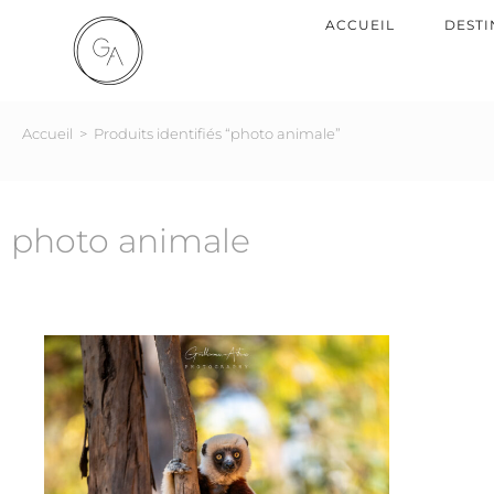
ACCUEIL
DESTI
Accueil
>
Produits identifiés “photo animale”
photo animale