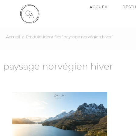
ACCUEIL
DESTI
Accueil
>
Produits identifiés “paysage norvégien hiver”
paysage norvégien hiver