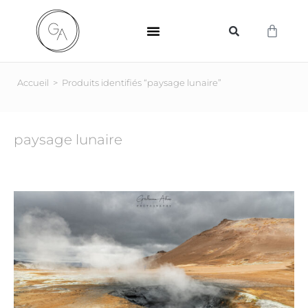
SUPPORTS D’IMPRESSION
Accueil
>
Produits identifiés “paysage lunaire”
paysage lunaire