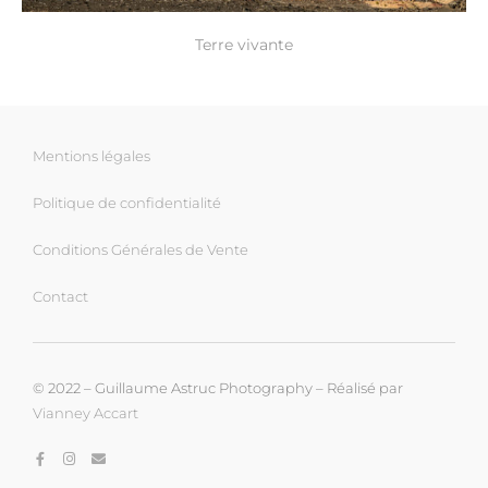
Terre vivante
Mentions légales
Politique de confidentialité
Conditions Générales de Vente
Contact
© 2022 – Guillaume Astruc Photography – Réalisé par
Vianney Accart