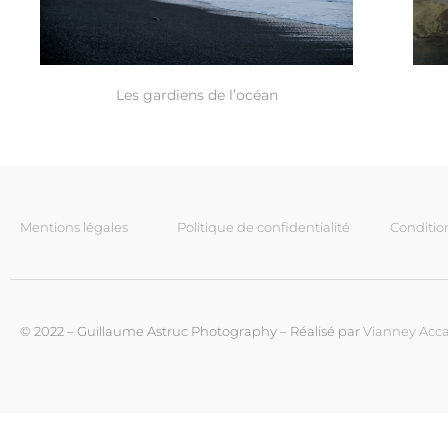
Les gardiens de l’océan
Mentions légales
Politique de confidentialité
Conditio
© 2022 – Guillaume Astruc Photography – Réalisé par
Vianney Acca