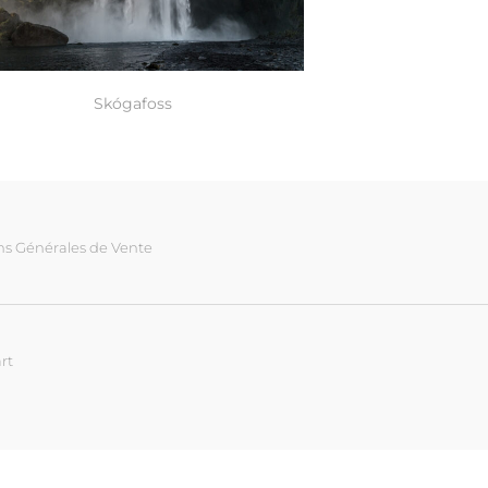
Skógafoss
ns Générales de Vente
rt