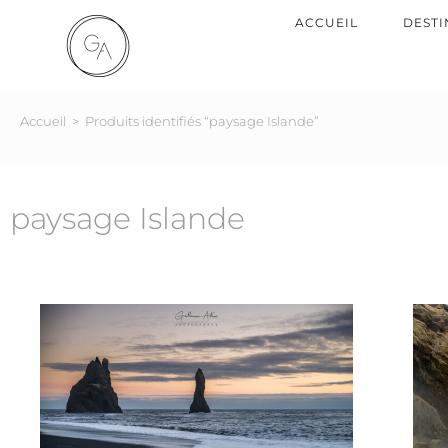
ACCUEIL
DESTI
Accueil
>
Produits identifiés “paysage Islande”
paysage Islande