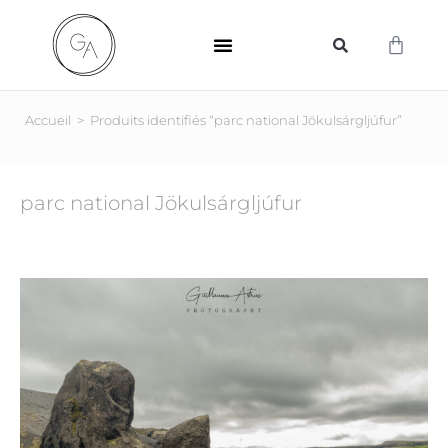
SUPPORTS D’IMPRESSION
Accueil
>
Produits identifiés “parc national Jökulsárgljúfur”
parc national Jökulsárgljúfur