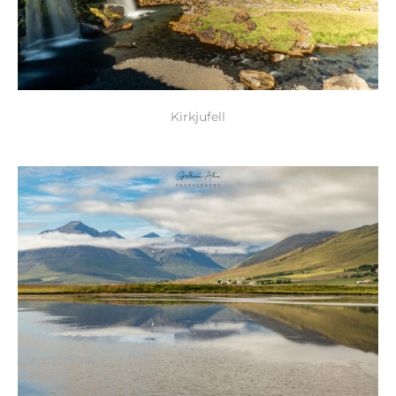
Kirkjufell