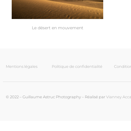
Le désert en mouvement
Mentions légales
Politique de confidentialité
Conditio
© 2022 – Guillaume Astruc Photography – Réalisé par
Vianney Acca