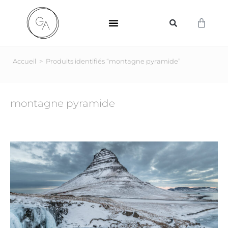
SUPPORTS D’IMPRESSION
Accueil
>
Produits identifiés “montagne pyramide”
montagne pyramide