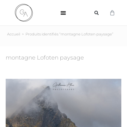
SUPPORTS D’IMPRESSION
Accueil
>
Produits identifiés “montagne Lofoten paysage”
montagne Lofoten paysage