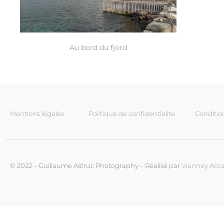
Au bord du fjord
Mentions légales
Politique de confidentialité
Conditio
© 2022 – Guillaume Astruc Photography – Réalisé par
Vianney Acca