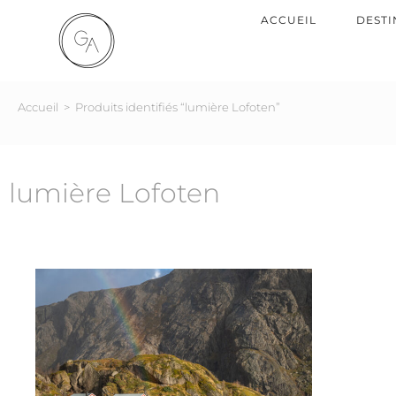
ACCUEIL
DESTI
Accueil
>
Produits identifiés “lumière Lofoten”
lumière Lofoten