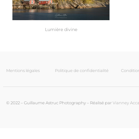
Lumière divine
Mentions légales
Politique de confidentialité
Conditio
© 2022 – Guillaume Astruc Photography – Réalisé par
Vianney Acca