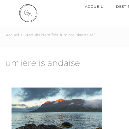
ACCUEIL
DESTI
Accueil
>
Produits identifiés “lumière islandaise”
lumière islandaise