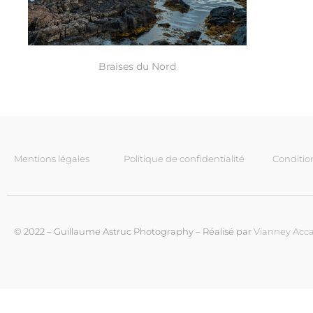
Braises du Nord
Mentions légales
Politique de confidentialité
Conditio
© 2022 – Guillaume Astruc Photography – Réalisé par
Vianney Acca