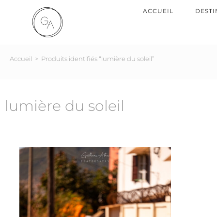
ACCUEIL
DESTI
Accueil
>
Produits identifiés “lumière du soleil”
lumière du soleil