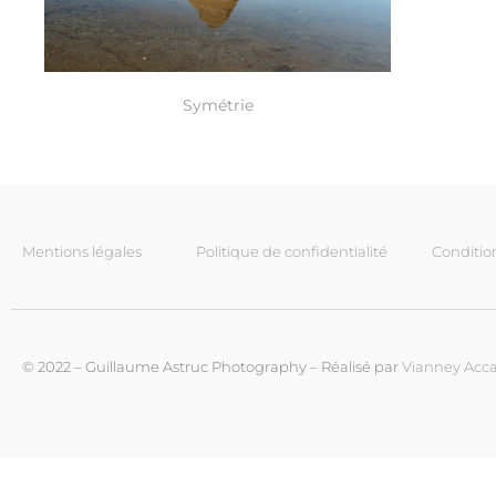
Symétrie
Mentions légales
Politique de confidentialité
Conditio
© 2022 – Guillaume Astruc Photography – Réalisé par
Vianney Acca