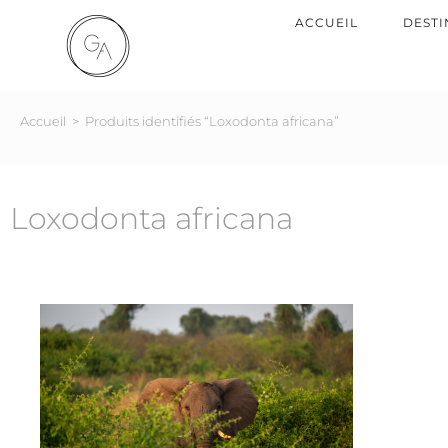
ACCUEIL
DESTI
Accueil
>
Produits identifiés “Loxodonta africana”
Loxodonta africana