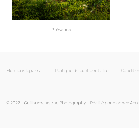
Présence
Mentions légales
Politique de confidentialité
Conditio
© 2022 – Guillaume Astruc Photography – Réalisé par
Vianney Acca