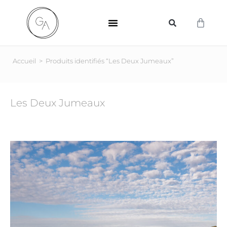
SUPPORTS D’IMPRESSION
Accueil
>
Produits identifiés “Les Deux Jumeaux”
Les Deux Jumeaux