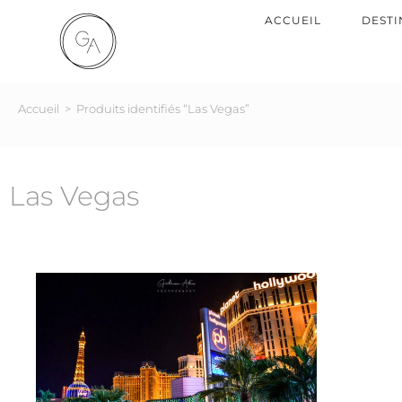
ACCUEIL
DESTI
Accueil
>
Produits identifiés “Las Vegas”
Las Vegas