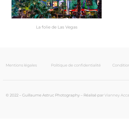
La folie de Las Vegas
Mentions légales
Politique de confidentialité
Conditio
© 2022 – Guillaume Astruc Photography – Réalisé par
Vianney Acca