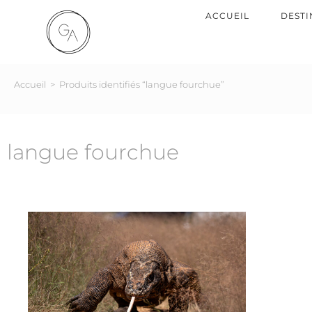
ACCUEIL
DESTI
Accueil
>
Produits identifiés “langue fourchue”
langue fourchue