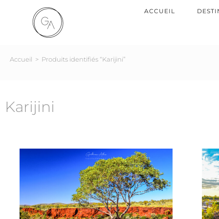
ACCUEIL
DESTI
Accueil
>
Produits identifiés “Karijini”
Karijini