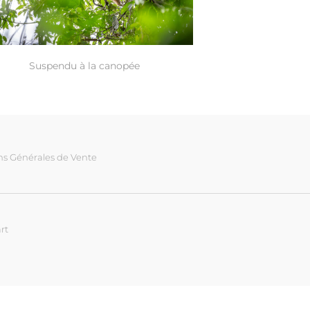
Suspendu à la canopée
ns Générales de Vente
rt