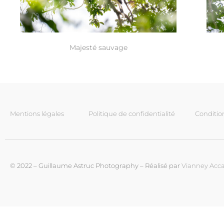
Majesté sauvage
Mentions légales
Politique de confidentialité
Conditio
© 2022 – Guillaume Astruc Photography – Réalisé par
Vianney Acca