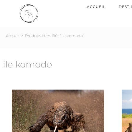
ACCUEIL
DESTI
Accueil
>
Produits identifiés “ile komodo”
ile komodo