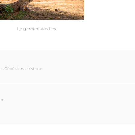
Le gardien des îles
ns Générales de Vente
rt